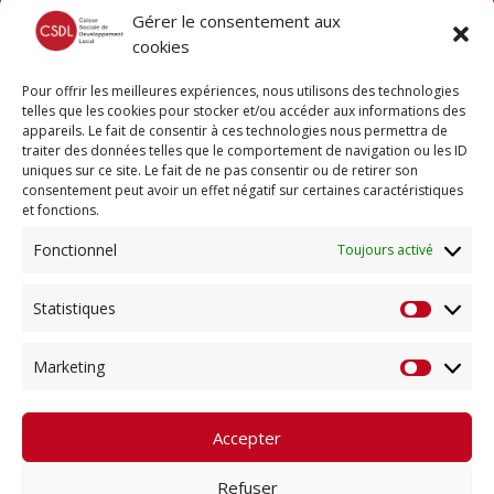
07.57.76.58.68
Gérer le consentement aux
cookies
Pour offrir les meilleures expériences, nous utilisons des technologies
Newsletter
telles que les cookies pour stocker et/ou accéder aux informations des
appareils. Le fait de consentir à ces technologies nous permettra de
Recevez votre newsletter pour
traiter des données telles que le comportement de navigation ou les ID
suivre nos dernière actus !
uniques sur ce site. Le fait de ne pas consentir ou de retirer son
consentement peut avoir un effet négatif sur certaines caractéristiques
et fonctions.
Fonctionnel
Toujours activé
S'abonner
Statistiques
Statisti
Marketing
Marketi
Copyright © 2026 Divi. All Rights Reserved.
Accepter
Refuser