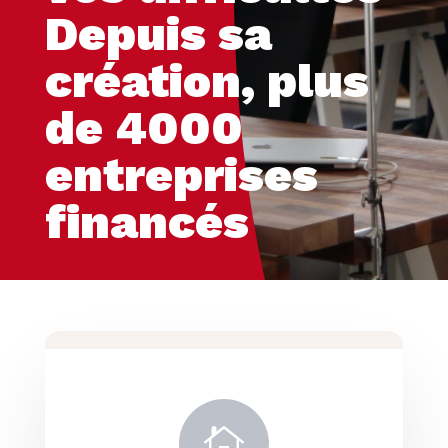
Depuis sa
création, plus
de 4000
entreprises
financés
