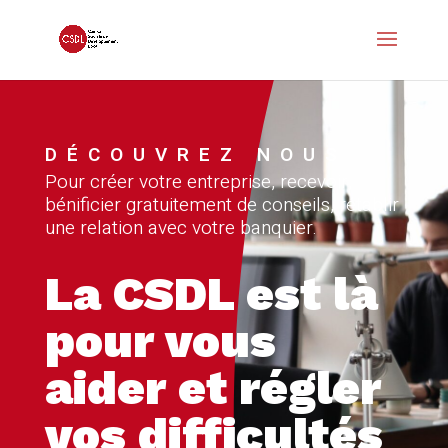
DÉCOUVREZ NOUS
Pour créer votre entreprise, recevoir,
bénificier gratuitement de conseils, rétablir
une relation avec votre banquier.
La CSDL est là
pour vous
aider et régler
vos difficultés