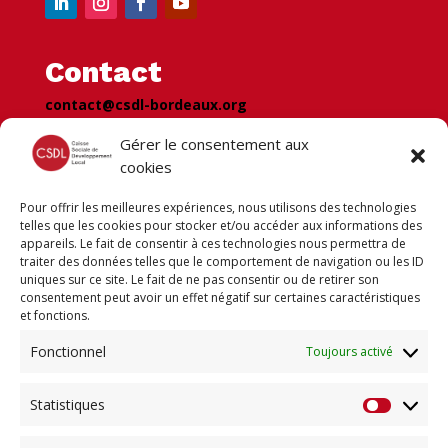
Contact
contact@csdl-bordeaux.org
07.57.76.58.68
Gérer le consentement aux
cookies
Pour offrir les meilleures expériences, nous utilisons des technologies
Newsletter
telles que les cookies pour stocker et/ou accéder aux informations des
appareils. Le fait de consentir à ces technologies nous permettra de
Recevez votre newsletter pour
traiter des données telles que le comportement de navigation ou les ID
suivre nos dernière actus !
uniques sur ce site. Le fait de ne pas consentir ou de retirer son
consentement peut avoir un effet négatif sur certaines caractéristiques
et fonctions.
Fonctionnel
Toujours activé
S'abonner
Statistiques
Statisti