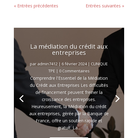
« Entrées précédentes
Entrées suivantes »
La médiation du crédit aux
entreprises
par
admin7412
|
6 février 2024
|
CLINIQUE
TPE
| 0 Commentaires
Comprendre l'Essentiel de la Médiation
du Crédit aux Entreprises Les difficultés
de financement peuvent freiner la
croissance des entreprises.
Heureusement, la Médiation du crédit
aux entreprises, gérée par la Banque de
France, offre un soutien rapide et
gratuit. La...